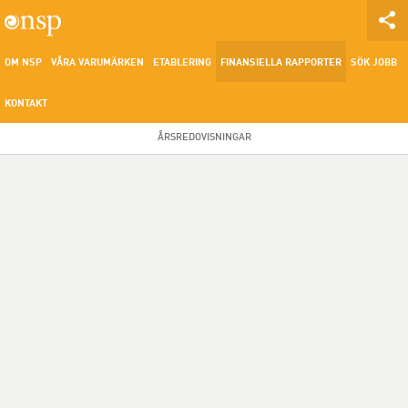
OM NSP
VÅRA VARUMÄRKEN
ETABLERING
FINANSIELLA RAPPORTER
SÖK JOBB
KONTAKT
ÅRSREDOVISNINGAR