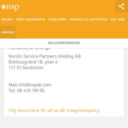
OM NSP
VÅRA VARUMÄRKEN
ETABLERING
FINANSIELLA RAPPORTER
SÖK JOBB
KONTAKT
BOLAGSINFORMATION
Huvudkontor Sverige
Nordic Service Partners Holding AB
Bollhusgränd 1B, plan 4
111 31 Stockholm
Mail:
info
@nspab.com
Tel: 08-410 189 50
Följ denna länk för att se vår Integritetspolicy